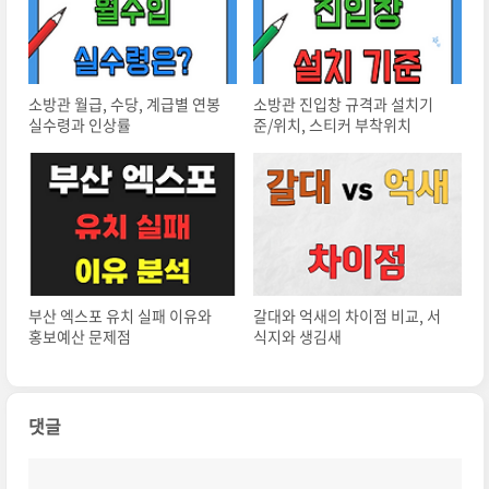
소방관 월급, 수당, 계급별 연봉
소방관 진입창 규격과 설치기
실수령과 인상률
준/위치, 스티커 부착위치
부산 엑스포 유치 실패 이유와
갈대와 억새의 차이점 비교, 서
홍보예산 문제점
식지와 생김새
댓글