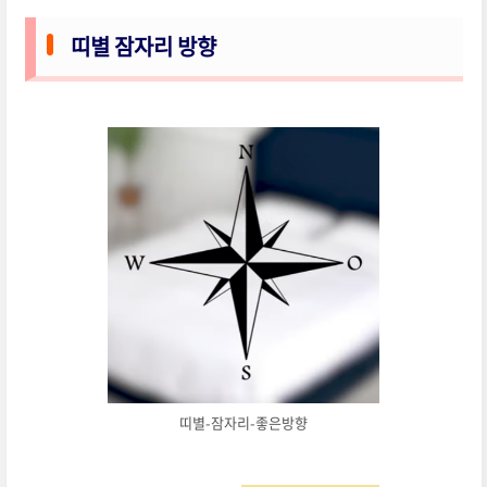
띠별 잠자리 방향
띠별-잠자리-좋은방향