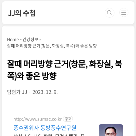
본문 바로가기
JJ의 수첩
Home
건강정보
잘때 머리방향 근거(창문, 화장실, 북쪽)와 좋은 방향
잘때 머리방향 근거(창문, 화장실, 북
쪽)와 좋은 방향
탐험가 JJ
2023. 12. 9.
http://www.sumac.co.kr
광고
풍수권위자 동방풍수연구원