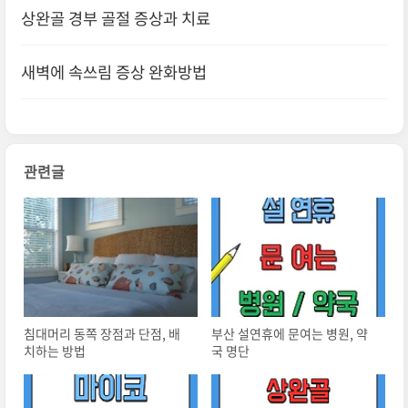
상완골 경부 골절 증상과 치료
새벽에 속쓰림 증상 완화방법
관련글
침대머리 동쪽 장점과 단점, 배
부산 설연휴에 문여는 병원, 약
치하는 방법
국 명단