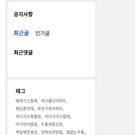
공지사항
최근글
인기글
최근댓글
태그
배에가스찰때
취나물다이어트
패딩충전재
부천구축아파트
자다가소화불량
자다가가스찰때
아기언어발달
두통위험신호
백일해전염성
양파보관방법
열없는두통