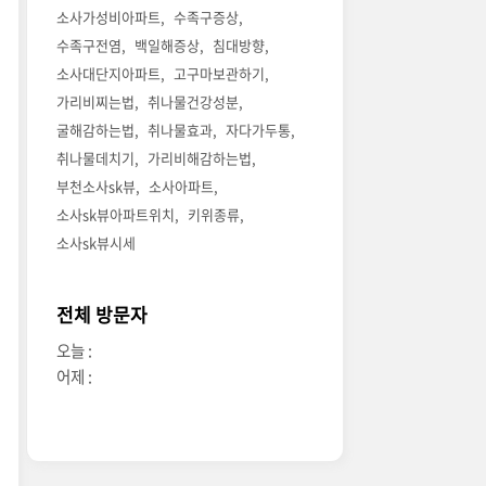
소사가성비아파트
수족구증상
수족구전염
백일해증상
침대방향
소사대단지아파트
고구마보관하기
가리비찌는법
취나물건강성분
굴해감하는법
취나물효과
자다가두통
취나물데치기
가리비해감하는법
부천소사sk뷰
소사아파트
소사sk뷰아파트위치
키위종류
소사sk뷰시세
전체 방문자
오늘 :
어제 :